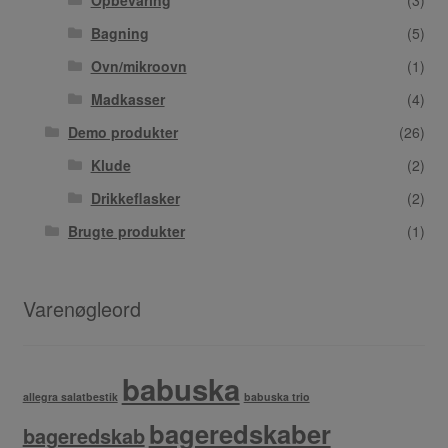
Opbevaring
(3)
Bagning
(5)
Ovn/mikroovn
(1)
Madkasser
(4)
Demo produkter
(26)
Klude
(2)
Drikkeflasker
(2)
Brugte produkter
(1)
Varenøgleord
babuska
allegra salatbestik
babuska trio
bageredskaber
bageredskab