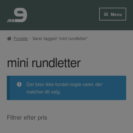
Spring
Spring
Menu
til
til
navigation
indhold
Loppemarked
Forside
Varer tagged “mini rundletter”
Min Konto
mini rundletter
Kurv
Kasse
Der blev ikke fundet nogle varer, der
matcher dit valg.
Filtrer efter pris