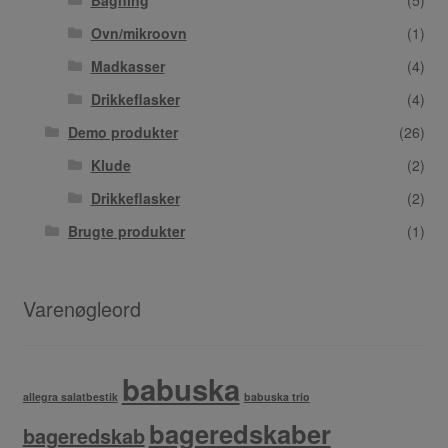
Bagning
(5)
Ovn/mikroovn
(1)
Madkasser
(4)
Drikkeflasker
(4)
Demo produkter
(26)
Klude
(2)
Drikkeflasker
(2)
Brugte produkter
(1)
Varenøgleord
babuska
allegra salatbestik
babuska trio
bageredskaber
bageredskab