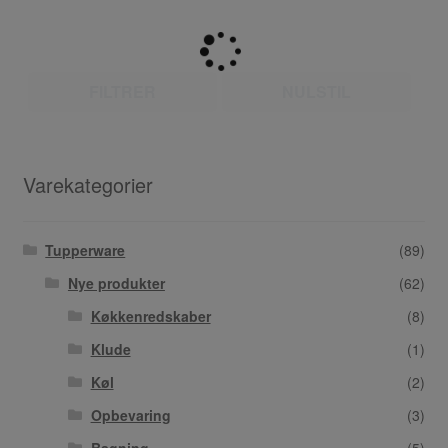
FILTRER
NULSTIL
Varekategorier
Tupperware
(89)
Nye produkter
(62)
Køkkenredskaber
(8)
Klude
(1)
Køl
(2)
Opbevaring
(3)